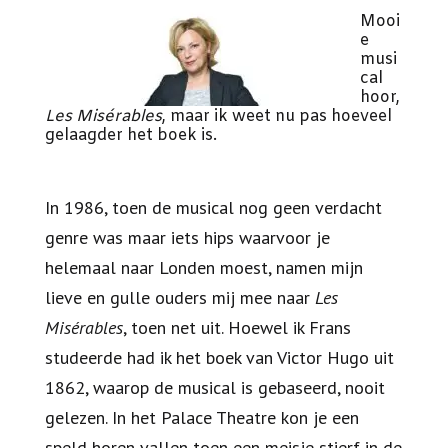
Mooi
e
musi
cal
hoor,
Les Misérables
, maar ik weet nu pas hoeveel
gelaagder het boek is.
In 1986, toen de musical nog geen verdacht
genre was maar iets hips waarvoor je
helemaal naar Londen moest, namen mijn
lieve en gulle ouders mij mee naar
Les
Misérables
, toen net uit. Hoewel ik Frans
studeerde had ik het boek van Victor Hugo uit
1862, waarop de musical is gebaseerd, nooit
gelezen. In het Palace Theatre kon je een
speld horen vallen toen een meisje stierf in de