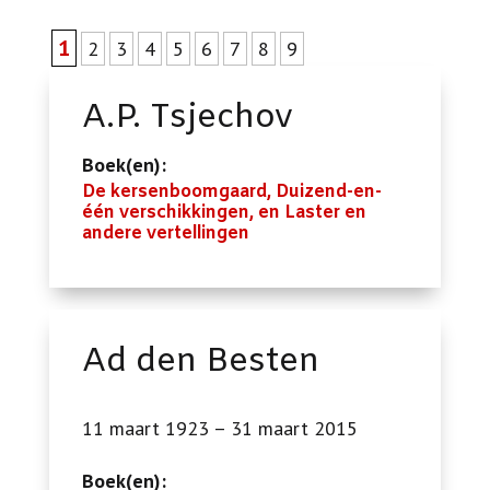
1
2
3
4
5
6
7
8
9
A.P. Tsjechov
Boek(en):
De kersenboomgaard, Duizend-en-
één verschikkingen, en Laster en
andere vertellingen
Ad den Besten
11 maart 1923 – 31 maart 2015
Boek(en):