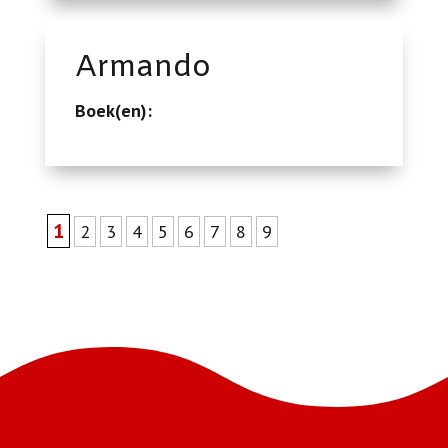
Armando
Boek(en):
1
2
3
4
5
6
7
8
9