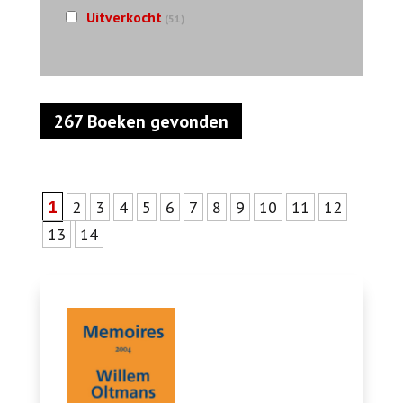
Uitverkocht
(51)
267 Boeken gevonden
1
2
3
4
5
6
7
8
9
10
11
12
13
14