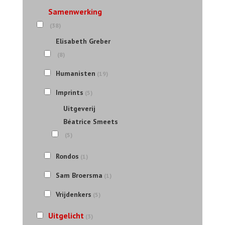
Samenwerking
(38)
Elisabeth Greber
(8)
Humanisten
(19)
Imprints
(5)
Uitgeverij
Béatrice Smeets
(5)
Rondos
(1)
Sam Broersma
(1)
Vrijdenkers
(5)
Uitgelicht
(3)