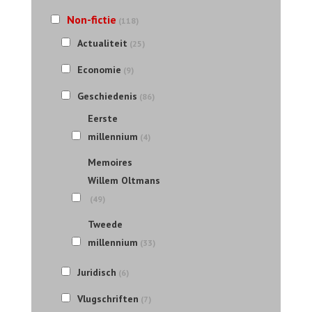
Non-fictie
(118)
Actualiteit
(25)
Economie
(9)
Geschiedenis
(86)
Eerste
millennium
(4)
Memoires
Willem Oltmans
(49)
Tweede
millennium
(33)
Juridisch
(6)
Vlugschriften
(7)