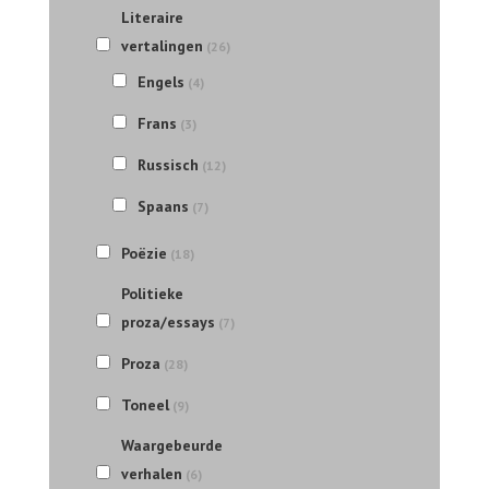
Literaire
vertalingen
(26)
Engels
(4)
Frans
(3)
Russisch
(12)
Spaans
(7)
Poëzie
(18)
Politieke
proza/essays
(7)
Proza
(28)
Toneel
(9)
Waargebeurde
verhalen
(6)