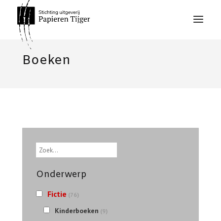
Boeken
Zoek
Onderwerp
Fictie
(76)
Kinderboeken
(9)