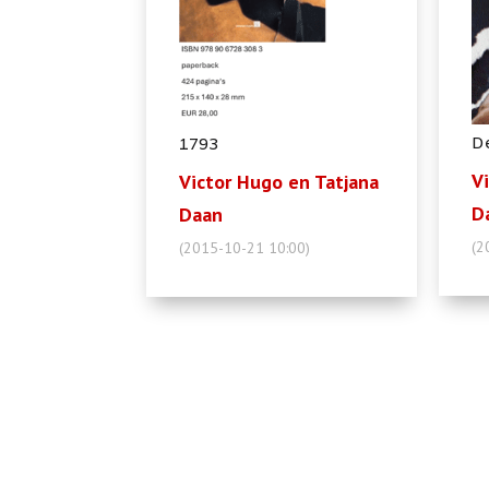
D
1793
V
Victor Hugo en Tatjana
D
Daan
(2
(2015-10-21 10:00)