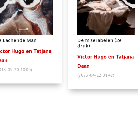
e Lachende Man
De miserabelen (2e
druk)
ictor Hugo en Tatjana
Victor Hugo en Tatjana
aan
Daan
013-09-20 10:00)
(2023-04-12 01:42)