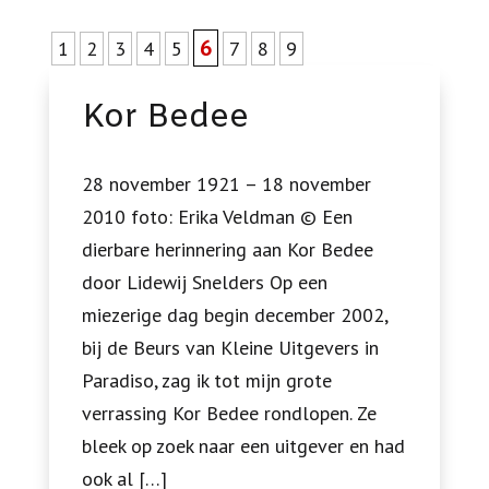
6
1
2
3
4
5
7
8
9
Kor Bedee
28 november 1921 – 18 november
2010 foto: Erika Veldman © Een
dierbare herinnering aan Kor Bedee
door Lidewij Snelders Op een
miezerige dag begin december 2002,
bij de Beurs van Kleine Uitgevers in
Paradiso, zag ik tot mijn grote
verrassing Kor Bedee rondlopen. Ze
bleek op zoek naar een uitgever en had
ook al […]