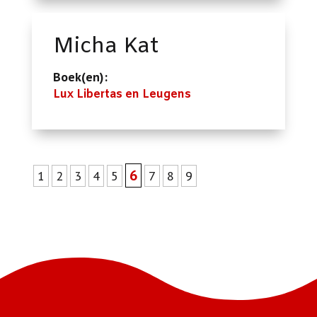
Micha Kat
Boek(en):
Lux Libertas en Leugens
6
1
2
3
4
5
7
8
9