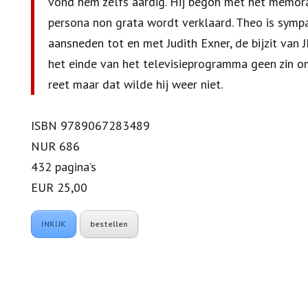
vond hem zelfs aardig. Hij begon met het memora
persona non grata wordt verklaard. Theo is symp
aansneden tot en met Judith Exner, de bijzit van JF
het einde van het televisieprogramma geen zin o
reet maar dat wilde hij weer niet.
ISBN 9789067283489
NUR 686
432 pagina’s
EUR 25,00
INKIJK
bestellen