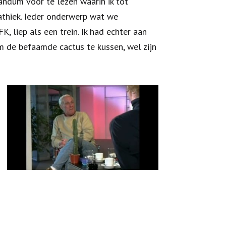
ndum voor te lezen waarin ik tot
athiek. Ieder onderwerp wat we
K, liep als een trein. Ik had echter aan
m de befaamde cactus te kussen, wel zijn