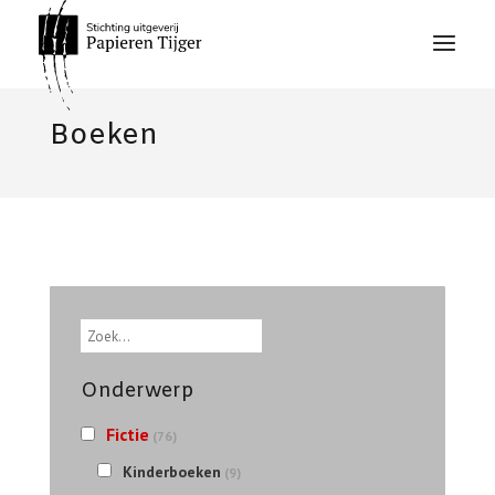
Boeken
Zoek
Onderwerp
Fictie
(76)
Kinderboeken
(9)