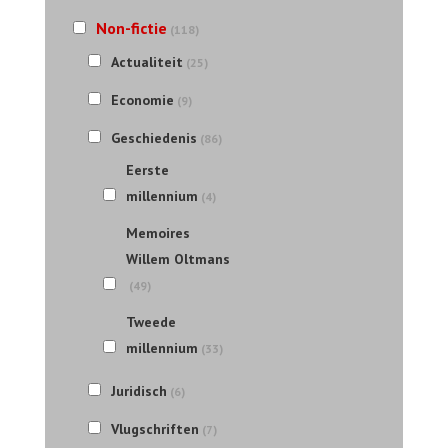
Non-fictie
(118)
Actualiteit
(25)
Economie
(9)
Geschiedenis
(86)
Eerste
millennium
(4)
Memoires
Willem Oltmans
(49)
Tweede
millennium
(33)
Juridisch
(6)
Vlugschriften
(7)