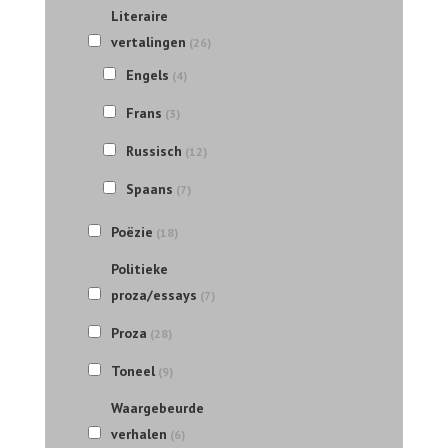
Literaire
vertalingen
(26)
Engels
(4)
Frans
(3)
Russisch
(12)
Spaans
(7)
Poëzie
(18)
Politieke
proza/essays
(7)
Proza
(28)
Toneel
(9)
Waargebeurde
verhalen
(6)