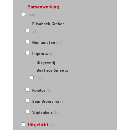
Samenwerking
(38)
Elisabeth Greber
(8)
Humanisten
(19)
Imprints
(5)
Uitgeverij
Béatrice Smeets
(5)
Rondos
(1)
Sam Broersma
(1)
Vrijdenkers
(5)
Uitgelicht
(3)