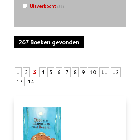
Uitverkocht
(51)
267 Boeken gevonden
3
1
2
4
5
6
7
8
9
10
11
12
13
14